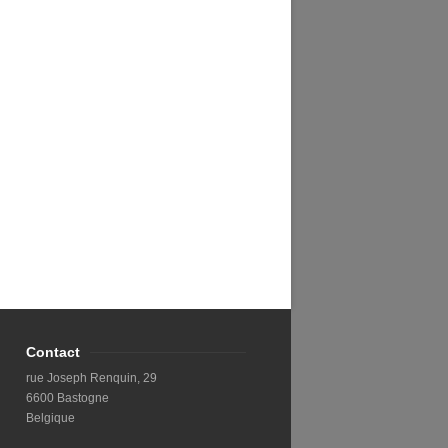
Contact
rue Joseph Renquin, 29
6600 Bastogne
Belgique